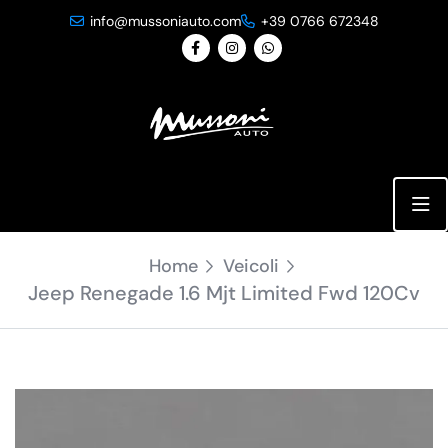
info@mussoniauto.com
+39 0766 672348
26 Foto
Home
Veicoli
Jeep Renegade 1.6 Mjt Limited Fwd 120Cv