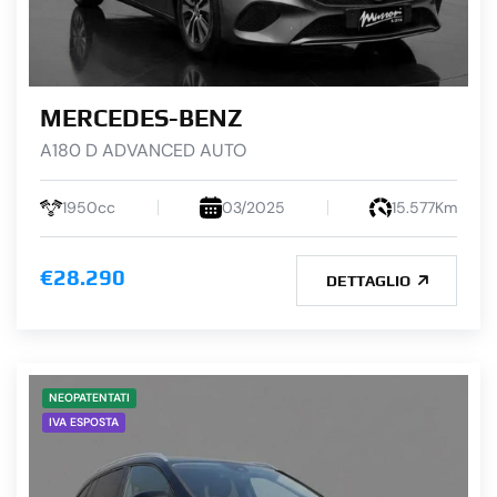
MERCEDES-BENZ
A180 D ADVANCED AUTO
1950cc
03/2025
15.577Km
€28.290
DETTAGLIO
NEOPATENTATI
IVA ESPOSTA