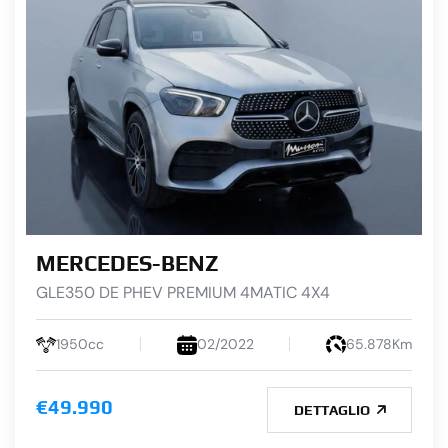
MERCEDES-BENZ
GLE350 DE PHEV PREMIUM 4MATIC 4X4
1950cc
02/2022
65.878Km
€49.990
DETTAGLIO