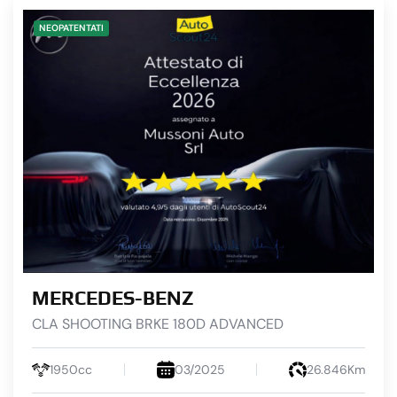
NEOPATENTATI
MERCEDES-BENZ
CLA SHOOTING BRKE 180D ADVANCED
1950cc
03/2025
26.846Km