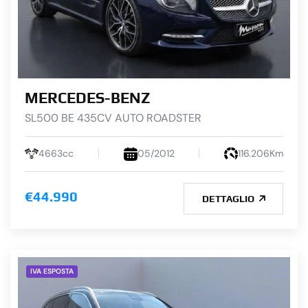
MERCEDES-BENZ
SL500 BE 435CV AUTO ROADSTER
4663cc
05/2012
116.206Km
€44.990
DETTAGLIO
IVA ESPOSTA