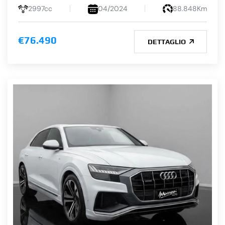
2997cc
04/2024
88.848Km
€76.490
DETTAGLIO