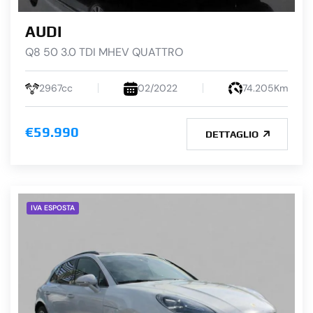
AUDI
Q8 50 3.0 TDI MHEV QUATTRO
2967cc
02/2022
74.205Km
€59.990
DETTAGLIO
IVA ESPOSTA