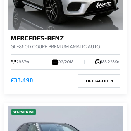
MERCEDES-BENZ
GLE350D COUPE PREMIUM 4MATIC AUTO
2987cc
02/2018
133.223Km
€33.490
DETTAGLIO
NEOPATENTATI