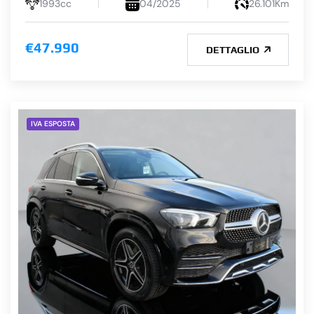
1993cc
04/2025
26.101Km
€47.990
DETTAGLIO
IVA ESPOSTA