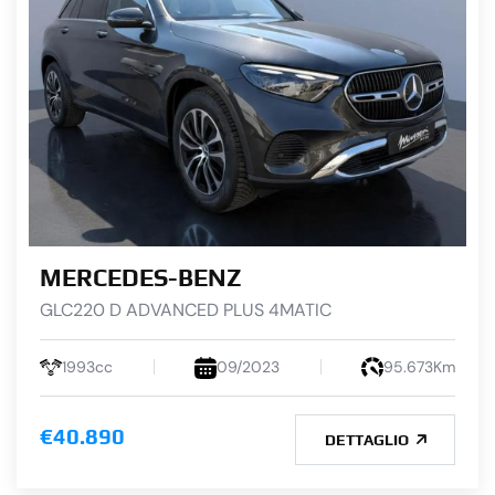
MERCEDES-BENZ
GLC220 D ADVANCED PLUS 4MATIC
1993cc
09/2023
95.673Km
€40.890
DETTAGLIO