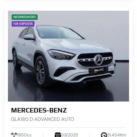
NEOPATENTATI
IVA ESPOSTA
MERCEDES-BENZ
GLA180 D ADVANCED AUTO
1950cc
03/2025
31.454Km