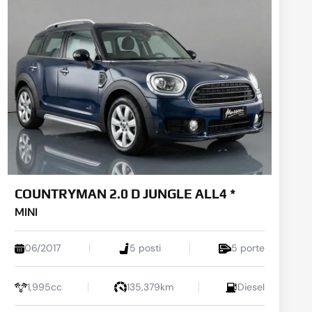
COUNTRYMAN 2.0 D JUNGLE ALL4 *
MINI
06/2017
5 posti
5 porte
1,995cc
135,379km
Diesel