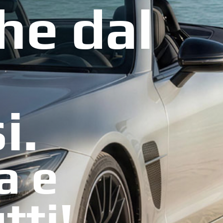
he dal
i.
a e
tti!