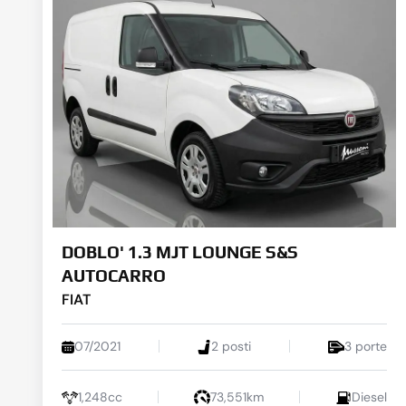
DOBLO' 1.3 MJT LOUNGE S&S
AUTOCARRO
FIAT
07/2021
2 posti
3 porte
1,248cc
73,551km
Diesel