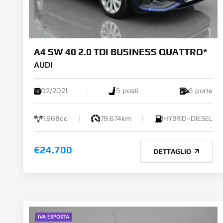
A4 SW 40 2.0 TDI BUSINESS QUATTRO*
AUDI
02/2021
5 posti
5 porte
1,968cc
79,674km
HYBRID-DIESEL
€24.700
DETTAGLIO
IVA ESPOSTA