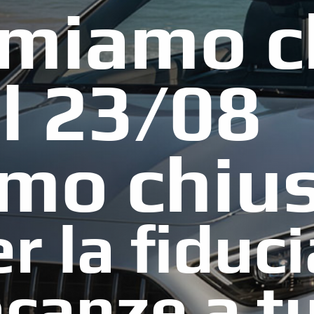
rmiamo c
l 23/08
mo chius
r la fiduci
canze a tu