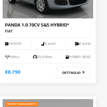
PANDA 1.0 70CV S&S HYBRID*
FIAT
04/2021
4 posti
5 porte
999cc
73,478km
HYBRID-BENZ
€8.790
DETTAGLIO
PROMO FINANZIAMENTO