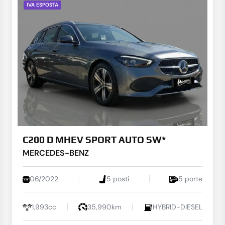
IVA ESPOSTA
C200 D MHEV SPORT AUTO SW*
MERCEDES-BENZ
06/2022
5 posti
5 porte
1,993cc
35,990km
HYBRID-DIESEL