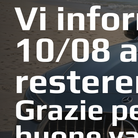
Vi info
10/08 a
restere
Grazie pe
buone va