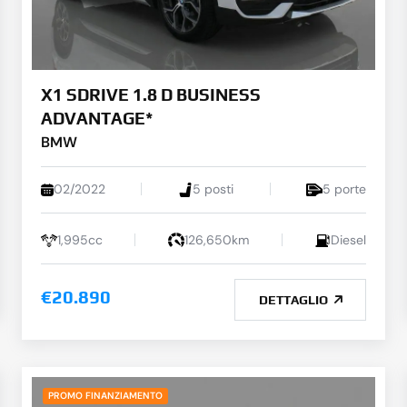
X1 SDRIVE 1.8 D BUSINESS
ADVANTAGE*
BMW
02/2022
5 posti
5 porte
1,995cc
126,650km
Diesel
€20.890
DETTAGLIO
PROMO FINANZIAMENTO